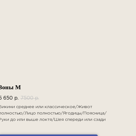
Зоны M
5 650
р.
7500
р.
Бикини среднее или классическое/Живот
полностью/Лицо полностью/Ягодицы/Поясница/
Руки до или выше локтя/Шея спереди или сзади