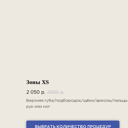
Зоны XS
2 050
р.
2950
р.
Верхняя губа/подбородок/щёки/ареолы/пальцы
рук или ног
ВЫБРАТЬ КОЛИЧЕСТВО ПРОЦЕДУР