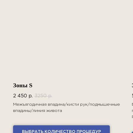
Зоны S
2 450
р.
3250
р.
Межъягодичная впадина/кисти рук/подмышечные
впадины/линия живота
ВЫБРАТЬ КОЛИЧЕСТВО ПРОЦЕДУР