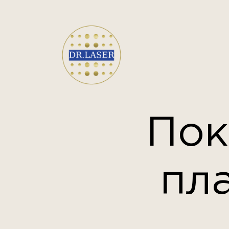
Пок
пл